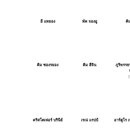
อี แทยอง
พัค จองอู
คิ
คิม ซองรยอง
คิม ฮีจิน
ภูริพรรธ
(
คริสโตเฟอร์ บรินีย์
เรเน่ แรปป์
อาร์ตูโร เ