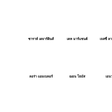
ซาราห์ เดจาร์ดินส์
เคท มาร์แชนต์
เจสซี่ ล
ลอร่า แอมเบลอร์
ฌอน โธมัส
เอนว