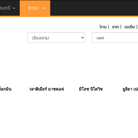
นตร์
ดารา
ไทย
|
เทศ
|
เอเชีย
ด็อกมิน
วลาดิเมียร์ มาชคอฟ
มิโลช บิโควิช
ยูลิยา เป