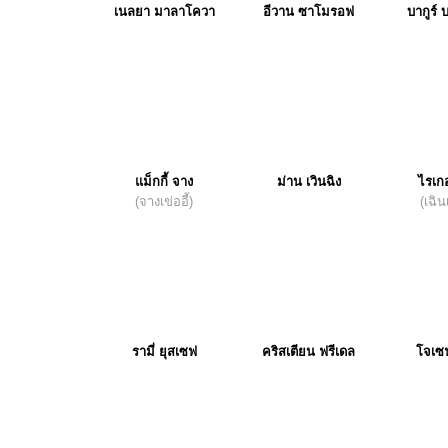
เนลยา มาลาโควา
อีวาน ซาโมรอฟ
บากูร์ 
แม็กกี้ จาง
ม่าน เวินฉิง
ไรเก
(จางเข่ออี้)
(เฉิน
รามี่ ยุสเซฟ
คริสเตียน ฟรีเดล
โจเซฟ