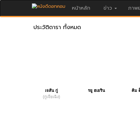
หน้าหลัก
ข่าว
ภาพย
ประวัติดารา ทั้งหมด
เจสัน กู่
รยู ฮเยริน
คิม 
(กู่เจียเฉิง)