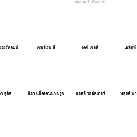
เชอเลอร์, คิงแบช)
าเวอร์คอมบ์
เชอร์เรน ลี
เดซี่ เจลลี่
เอลิดห
า ลูอิส
มีอา แม็คเคนน่า-บรูซ
มอลลี่ วอล์คเกอร์
หลุยส์ พาร