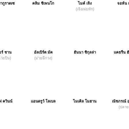
บากูราดเซ
คลิม ชิเพนโก
ไมค์ เจิง
จอห์น เ
(เจิงเพ่ยทัก)
อร์ ชาน
อัลเบิร์ต มัค
ฮันนา ชิกุลล่า
แคธรีน ฮ
เว่ยปิน)
(ม่ายฉีกวง)
 ควินน์
แอนดรูว์ โลเบล
ไมเคิล โมฮาน
ณัชภรณ์ อุ่
(ปลาย