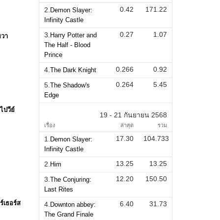
0.42
171.22
2.
Demon Slayer:
Infinity Castle
0.27
1.07
3.
Harry Potter and
ฮวา
The Half - Blood
Prince
0.266
0.92
4.
The Dark Knight
0.264
5.45
5.
The Shadow's
Edge
ไปวีย์
19 - 21 กันยายน 2568
เรื่อง
ล่าสุด
รวม
17.30
104.733
1.
Demon Slayer:
Infinity Castle
13.25
13.25
2.
Him
12.20
150.50
3.
The Conjuring:
Last Rites
ร์เธอร์ส
6.40
31.73
4.
Downton abbey:
The Grand Finale