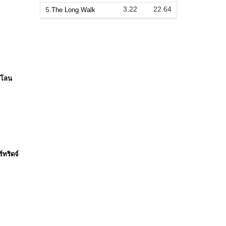
3.22
22.64
5.
The Long Walk
์ โลน
์ทริดจ์