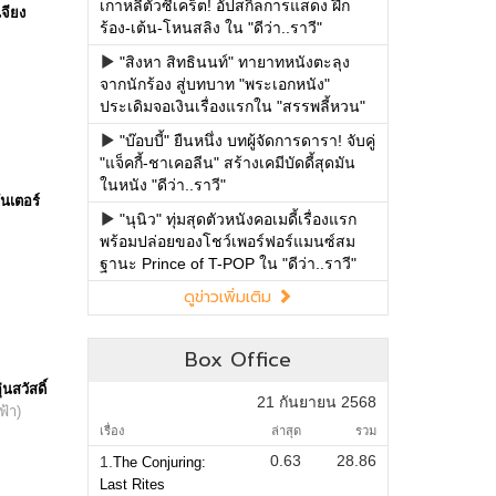
เกาหลีตัวซีเคร็ต! อัปสกิลการแสดง ฝึก
จียง
ร้อง-เต้น-โหนสลิง ใน "ดีว่า..ราวี"
"สิงหา สิทธินนท์" ทายาทหนังตะลุง
จากนักร้อง สู่บทบาท "พระเอกหนัง"
ประเดิมจอเงินเรื่องแรกใน "สรรพลี้หวน"
"บ๊อบบี้" ยืนหนึ่ง บทผู้จัดการดารา! จับคู่
"แจ็คกี้-ชาเคอลีน" สร้างเคมีบัดดี้สุดมัน
ในหนัง "ดีว่า..ราวี"
ันเตอร์
"นุนิว" ทุ่มสุดตัวหนังคอเมดี้เรื่องแรก
พร้อมปล่อยของโชว์เพอร์ฟอร์แมนซ์สม
ฐานะ Prince of T-POP ใน "ดีว่า..ราวี"
ดูข่าวเพิ่มเติม
Box Office
นสวัสดิ์
21 กันยายน 2568
ฟ้า)
เรื่อง
ล่าสุด
รวม
0.63
28.86
1.
The Conjuring:
Last Rites