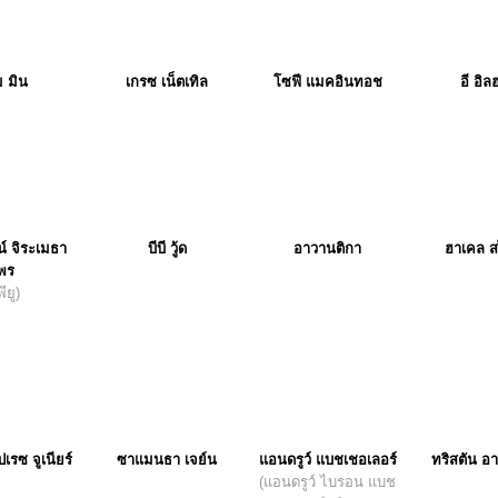
ม มิน
เกรซ เน็ตเทิล
โซฟี แมคอินทอช
อี อิล
น์ จิระเมธา
บีบี วู้ด
อาวานติกา
ฮาเคล ส
พร
พียู)
ปเรซ จูเนียร์
ซาแมนธา เจย์น
แอนดรูว์ แบชเชอเลอร์
ทริสตัน อา
(แอนดรูว์ ไบรอน แบช